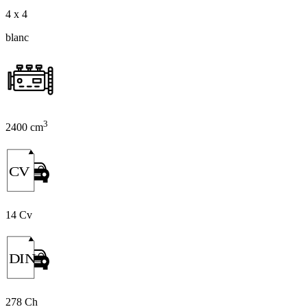
4 x 4
blanc
3
2400 cm
CV
14 Cv
DIN
278 Ch