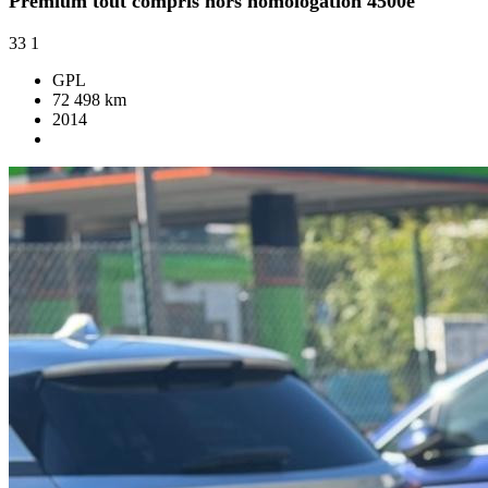
Premium tout compris hors homologation 4500e
33
1
GPL
72 498 km
2014