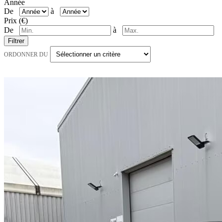
Année
De
à
Prix (€)
De
à
Filtrer
ORDONNER DU