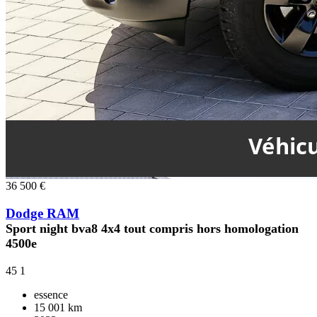
36 500 €
Dodge RAM
Sport night bva8 4x4 tout compris hors homologation
4500e
45
1
essence
15 001 km