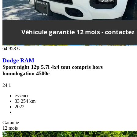
64 958 €
Dodge RAM
Sport night 12p 5.7l 4x4 tout compris hors
homologation 4500e
24
1
essence
33 254 km
2022
Garantie
12 mois