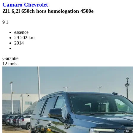
Camaro Chevrolet
Zl1 6,2l 650ch hors homologation 4500e
9
1
essence
29 202 km
2014
Garantie
12 mois