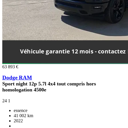
63 893 €
Dodge RAM
Sport night 12p 5.7l 4x4 tout compris hors
homologation 4500e
24
1
essence
41 002 km
2022