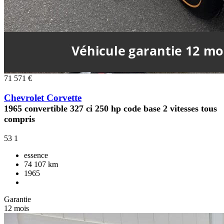
71 571 €
Chevrolet Corvette
1965 convertible 327 ci 250 hp code base 2 vitesses tous
compris
53
1
essence
74 107 km
1965
Garantie
12 mois