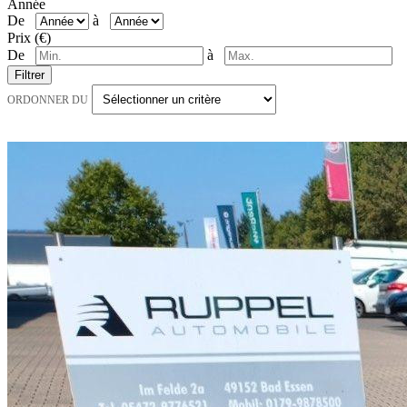
Année
De
à
Prix (€)
De
à
Filtrer
ORDONNER DU