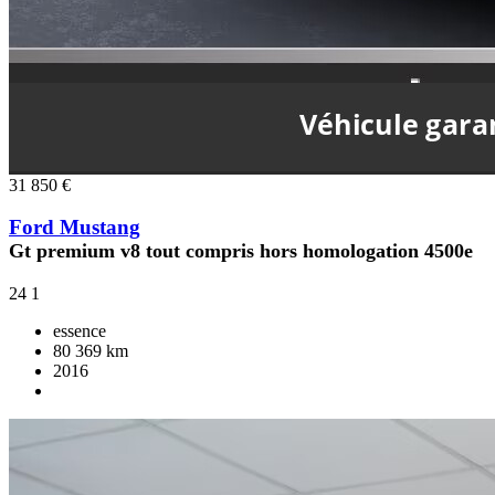
31 850 €
Ford Mustang
Gt premium v8 tout compris hors homologation 4500e
24
1
essence
80 369 km
2016