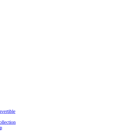
vertible
llection
p