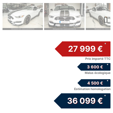
Next
27 999 €
Prix importé TTC
3 600 €
Malus écologique
4 500 €
Estimation homologation
36 099 €