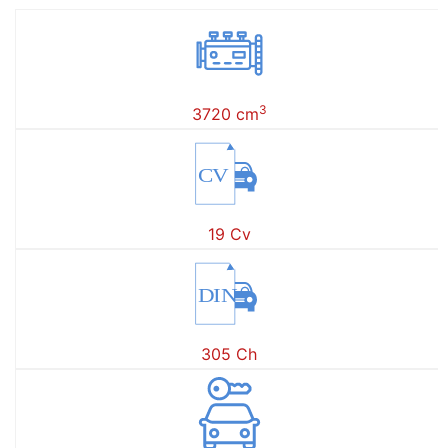
3
3720 cm
CV
19 Cv
DIN
305 Ch