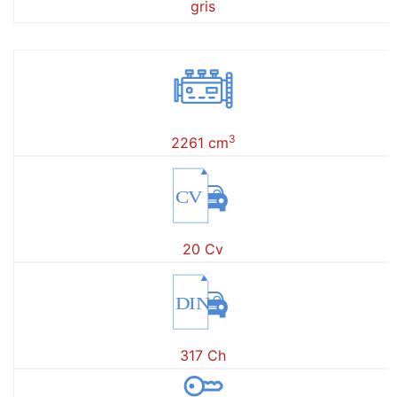
gris
3
2261 cm
CV
20 Cv
DIN
317 Ch