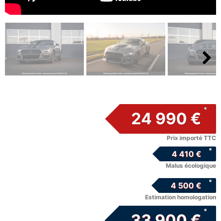
Next
24 990 €
Prix importé TTC
4 410 €
Malus écologique
4 500 €
Estimation homologation
33 900 €