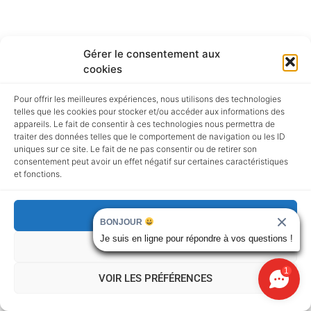
Us Cars Importation
Gérer le consentement aux
cookies
67 Rue de Ponthieu, Paris
Pour offrir les meilleures expériences, nous utilisons des technologies
4,6
101 reviews
telles que les cookies pour stocker et/ou accéder aux informations des
appareils. Le fait de consentir à ces technologies nous permettra de
traiter des données telles que le comportement de navigation ou les ID
uniques sur ce site. Le fait de ne pas consentir ou de retirer son
consentement peut avoir un effet négatif sur certaines caractéristiques
Alexandre vaudin
et fonctions.
★★★★
☆
il y a un an
je recherchais depuis 1/2 ans une
ACCEPTER
BONJOUR
Ford Mustang mais ne trouvais rien.
Je suis en ligne pour répondre à vos questions !
REFUSER
Je suis tombé sur une annonce de
Us Cars Importation et je les ai
1
VOIR LES PRÉFÉRENCES
contacté.Laurent m'a très bien
expliqué le processus. De plus il est