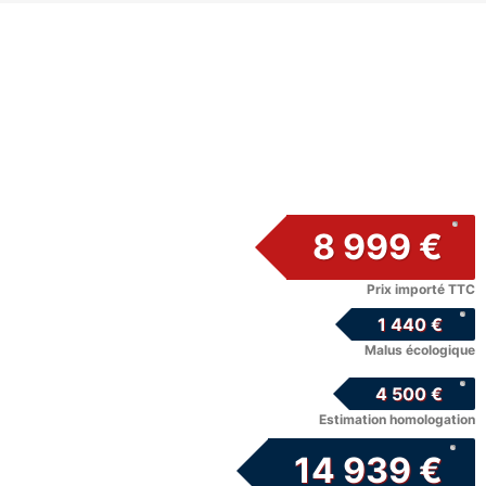
8 999 €
Prix importé TTC
1 440 €
Malus écologique
4 500 €
Estimation homologation
14 939 €