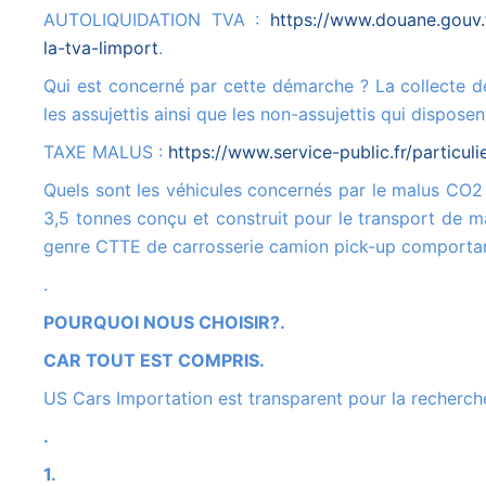
AUTOLIQUIDATION TVA :
https://www.douane.gouv.
la-tva-limport
.
Qui est concerné par cette démarche ? La collecte de la TVA à l'importation sur la déclaration de TVA concerne tous
les assujettis ainsi que les non-assujettis qui dispo
TAXE MALUS :
https://www.service-public.fr/particul
Quels sont les véhicules concernés par le malus CO2 ? Véhicule de catégorie N1 : Véhicule utilitaire léger de moins de
3,5 tonnes conçu et construit pour le transport de ma
genre CTTE de carrosserie camion pick-up comportan
.
POURQUOI NOUS CHOISIR?.
CAR TOUT EST COMPRIS.
US Cars Importation est transparent pour la recherche
.
1.