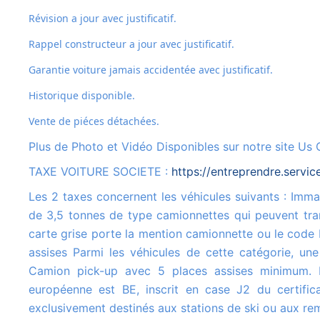
Révision a jour avec justificatif.
Rappel constructeur a jour avec justificatif.
Garantie voiture jamais accidentée avec justificatif.
Historique disponible.
Vente de piéces détachées.
Plus de Photo et Vidéo Disponibles sur notre site Us 
TAXE VOITURE SOCIETE :
https://entreprendre.servic
Les 2 taxes concernent les véhicules suivants : Immatriculés dans la catégorie N1, c'est-à-dire les véhicules de moins
de 3,5 tonnes de type camionnettes qui peuvent tran
carte grise porte la mention camionnette ou le code 
assises Parmi les véhicules de cette catégorie, une
Camion pick-up avec 5 places assises minimum. Le
européenne est BE, inscrit en case J2 du certifica
exclusivement destinés aux stations de ski ou aux r