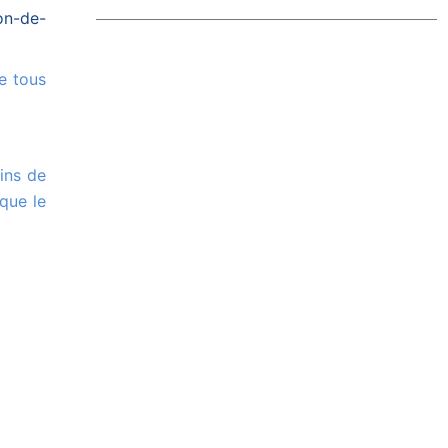
on-de-
ique le