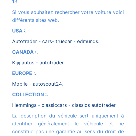
13.
Si vous souhaitez rechercher votre voiture voici
différents sites web.
USA :.
autotrader
-
cars
-
truecar
-
edmunds
.
CANADA :.
kijijiautos
-
autotrader
.
EUROPE :.
mobile
-
autoscout24
.
COLLECTION :.
hemmings
-
classiccars
-
classics autotrader
.
La description du véhicule sert uniquement à
identifier généralement le véhicule et ne
constitue pas une garantie au sens du droit de