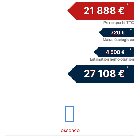
21 888 €
Prix importé TTC
720 €
Malus écologique
4 500 €
Estimation homologation
27 108 €
essence