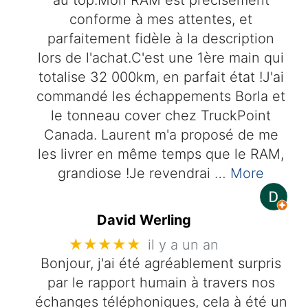
au top.Mon RAM est précisément
conforme à mes attentes, et
parfaitement fidèle à la description
lors de l'achat.C'est une 1ère main qui
totalise 32 000km, en parfait état !J'ai
commandé les échappements Borla et
le tonneau cover chez TruckPoint
Canada. Laurent m'a proposé de me
les livrer en même temps que le RAM,
grandiose !Je revendrai
… More
David Werling
★★★★★
il y a un an
Bonjour, j'ai été agréablement surpris
par le rapport humain à travers nos
échanges téléphoniques, cela à été un