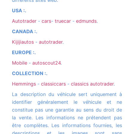
différents sites web.
USA :.
autotrader
-
cars
-
truecar
-
edmunds
.
CANADA :.
kijijiautos
-
autotrader
.
EUROPE :.
mobile
-
autoscout24
.
COLLECTION :.
hemmings
-
classiccars
-
classics autotrader
.
La description du véhicule sert uniquement à
identifier généralement le véhicule et ne
constitue pas une garantie au sens du droit de
la vente. Les informations ne prétendent pas
être complètes. Les informations fournies, les
descriptions et les images sont sans