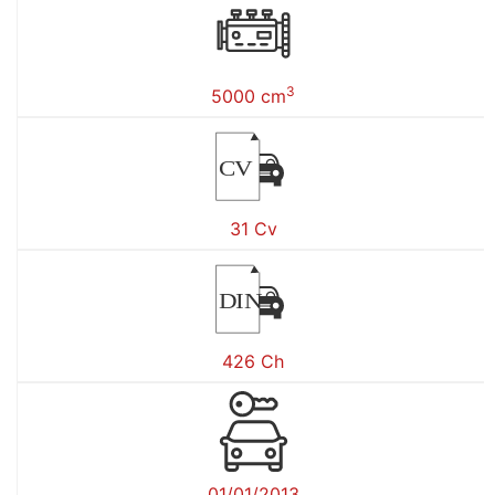
3
5000 cm
CV
31 Cv
DIN
426 Ch
01/01/2013