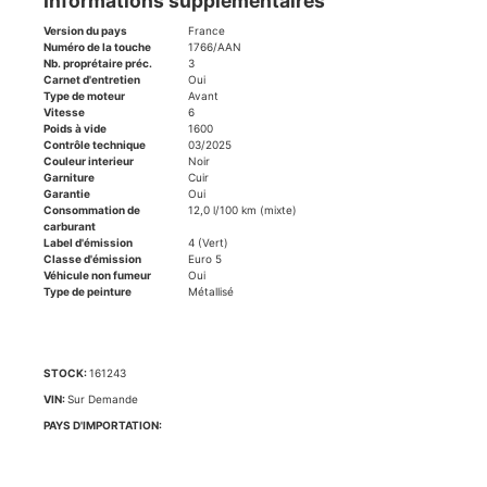
Informations supplémentaires
Version du pays
France
Numéro de la touche
1766/AAN
Nb. proprétaire préc.
3
Carnet d'entretien
Oui
Type de moteur
Avant
Vitesse
6
Poids à vide
1600
Contrôle technique
03/2025
Couleur interieur
Noir
Garniture
Cuir
Garantie
Oui
Consommation de
12,0 l/100 km (mixte)
carburant
Label d'émission
4 (Vert)
Classe d'émission
Euro 5
Véhicule non fumeur
Oui
Type de peinture
Métallisé
STOCK:
161243
VIN:
Sur Demande
PAYS D'IMPORTATION: