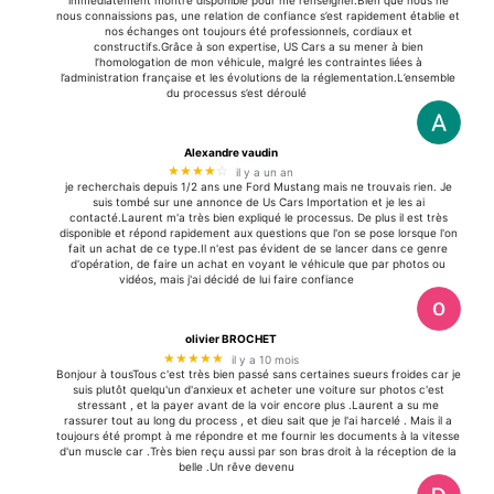
nous connaissions pas, une relation de confiance s’est rapidement établie et
nos échanges ont toujours été professionnels, cordiaux et
constructifs.Grâce à son expertise, US Cars a su mener à bien
l’homologation de mon véhicule, malgré les contraintes liées à
l’administration française et les évolutions de la réglementation.L’ensemble
du processus s’est déroulé
Alexandre vaudin
★★★★
☆
il y a un an
je recherchais depuis 1/2 ans une Ford Mustang mais ne trouvais rien. Je
suis tombé sur une annonce de Us Cars Importation et je les ai
contacté.Laurent m'a très bien expliqué le processus. De plus il est très
disponible et répond rapidement aux questions que l'on se pose lorsque l'on
fait un achat de ce type.Il n'est pas évident de se lancer dans ce genre
d'opération, de faire un achat en voyant le véhicule que par photos ou
vidéos, mais j'ai décidé de lui faire confiance
olivier BROCHET
★★★★★
il y a 10 mois
Bonjour à tousTous c'est très bien passé sans certaines sueurs froides car je
suis plutôt quelqu'un d'anxieux et acheter une voiture sur photos c'est
stressant , et la payer avant de la voir encore plus .Laurent a su me
rassurer tout au long du process , et dieu sait que je l'ai harcelé . Mais il a
toujours été prompt à me répondre et me fournir les documents à la vitesse
d'un muscle car .Très bien reçu aussi par son bras droit à la réception de la
belle .Un rêve devenu