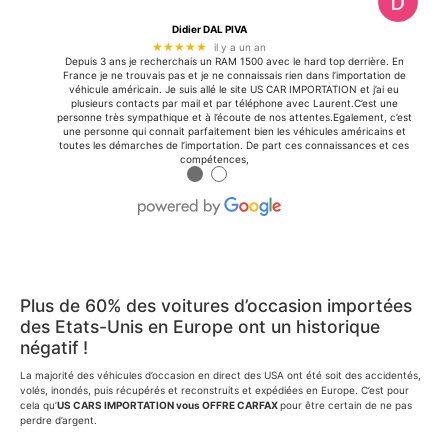
Didier DAL PIVA
★★★★★
il y a un an
Depuis 3 ans je recherchais un RAM 1500 avec le hard top derrière. En
France je ne trouvais pas et je ne connaissais rien dans l’importation de
véhicule américain. Je suis allé le site US CAR IMPORTATION et j’ai eu
plusieurs contacts par mail et par téléphone avec Laurent.C’est une
personne très sympathique et à l’écoute de nos attentes.Egalement, c’est
une personne qui connait parfaitement bien les véhicules américains et
toutes les démarches de l’importation. De part ces connaissances et ces
compétences,
●
●
Plus de 60% des voitures d’occasion importées
des Etats-Unis en Europe ont un historique
négatif !
La majorité des véhicules d’occasion en direct des USA ont été soit des accidentés,
volés, inondés, puis récupérés et reconstruits et expédiées en Europe. C’est pour
cela qu’
US CARS IMPORTATION vous OFFRE CARFAX
pour être certain de ne pas
perdre d’argent.