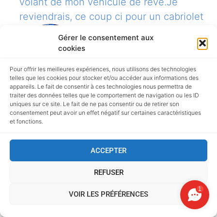
volant de mon véhicule de rêve.Je
reviendrais, ce coup ci pour un cabriolet
Gérer le consentement aux
cookies
Griff
★★★★★
il y a 10
Pour offrir les meilleures expériences, nous utilisons des technologies
telles que les cookies pour stocker et/ou accéder aux informations des
appareils. Le fait de consentir à ces technologies nous permettra de
mois
traiter des données telles que le comportement de navigation ou les ID
uniques sur ce site. Le fait de ne pas consentir ou de retirer son
Vraiment heureux d 'avoir choisi Us Car
consentement peut avoir un effet négatif sur certaines caractéristiques
Importation pour l 'achat d' un Ram
et fonctions.
2022Laurent au telephonne nous donne
une liste de vehicules correspondants à
ACCEPTER
nos attentes , nous guide , nous renseigne
REFUSER
au moment de faire un choixEnsuite il gere
1
tout avec un grand professionnalismeL'
VOIR LES PRÉFÉRENCES
importation et l' homologation se deroulent