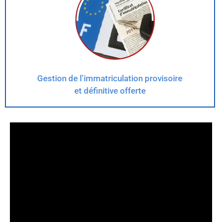
Gestion de l’immatriculation provisoire
et définitive offerte