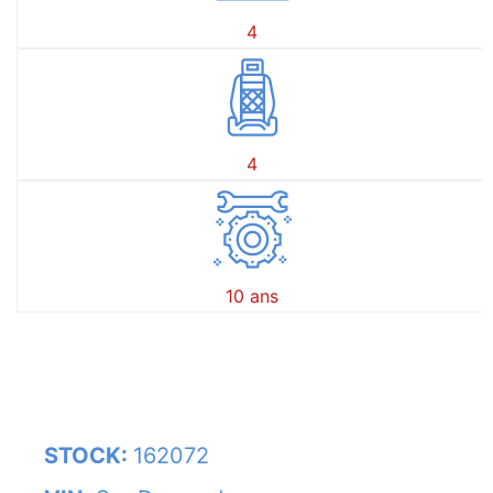
4
4
10 ans
STOCK:
162072