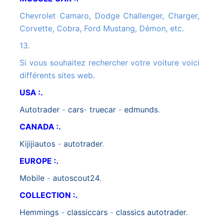
Chevrolet Camaro, Dodge Challenger, Charger,
Corvette, Cobra, Ford Mustang, Démon, etc.
13.
Si vous souhaitez rechercher votre voiture voici
différents sites web.
USA :.
autotrader
-
cars
-
truecar
-
edmunds
.
CANADA :.
kijijiautos
-
autotrader
.
EUROPE :.
mobile
-
autoscout24
.
COLLECTION :.
hemmings
-
classiccars
-
classics autotrader
.