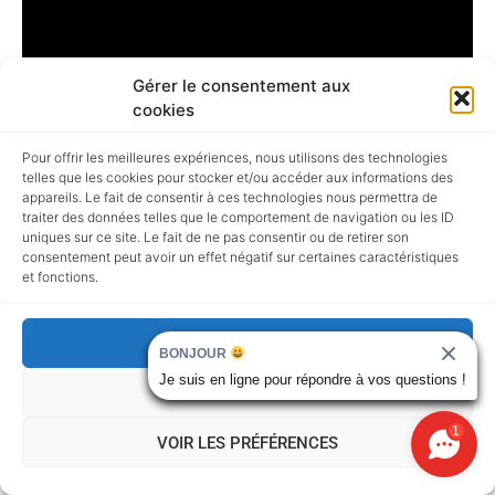
Gérer le consentement aux
cookies
Pour offrir les meilleures expériences, nous utilisons des technologies
telles que les cookies pour stocker et/ou accéder aux informations des
appareils. Le fait de consentir à ces technologies nous permettra de
traiter des données telles que le comportement de navigation ou les ID
uniques sur ce site. Le fait de ne pas consentir ou de retirer son
VOTRE SATISFACTION,
consentement peut avoir un effet négatif sur certaines caractéristiques
et fonctions.
NOTRE PRIORITÉ : LES AVIS
GOOGLE
ACCEPTER
BONJOUR
Je suis en ligne pour répondre à vos questions !
REFUSER
Us Cars Importation
1
VOIR LES PRÉFÉRENCES
67 Rue de Ponthieu, Paris