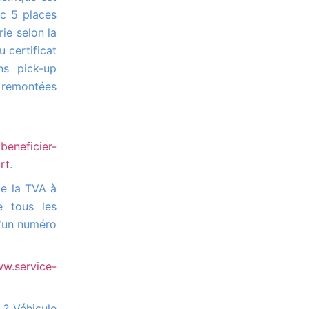
ec 5 places
ie selon la
u certificat
ns pick-up
 remontées
beneficier-
rt
.
e tous les
d'un numéro
ww.service-