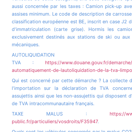
aussi concernée par les taxes : Camion pick-up av
assises minimum. Le code de description de carrosser
classification européenne est BE, inscrit en case J2 d
d'immatriculation (carte grise). Hormis les camio
exclusivement destinés aux stations de ski ou aux
mécaniques.
AUTOLIQUIDATION
TVA :
https://www.douane.gouv.fr/demarche/
automatiquement-de-lautoliquidation-de-la-tva-limpo
Qui est concerné par cette démarche ? La collecte de la TVA à
l'importation sur la déclaration de TVA concern
assujettis ainsi que les non-assujettis qui disposent 
de TVA intracommunautaire français.
TAXE MALUS :
https://w
public.fr/particuliers/vosdroits/F35947
.
Quels sont les véhicules concernés par le malus CO2 ? Véhicule