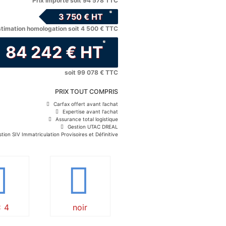
Prix importé soit 94 578 TTC
3 750 € HT
stimation homologation soit 4 500 € TTC
84 242 € HT
soit 99 078 € TTC
PRIX TOUT COMPRIS
Carfax offert avant l’achat
Expertise avant l'achat
Assurance total logistique
Gestion UTAC DREAL
tion SIV Immatriculation Provisoires et Définitive
x 4
noir