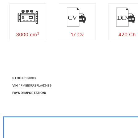
CV
DIN
3
3000 cm
17 Cv
420 Ch
STOCK:
161803
VIN:
1FMEE0RR8RLA63489
PAYS D'IMPORTATION: