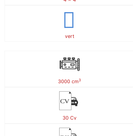
vert
3
3000 cm
CV
30 Cv