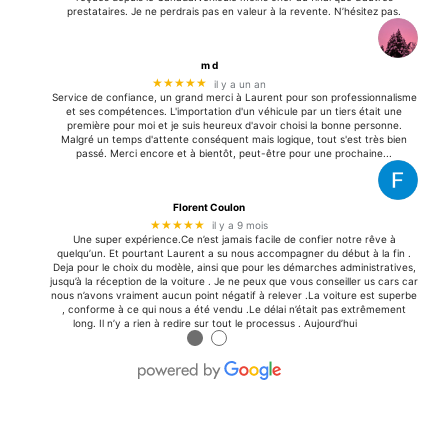
prestataires. Je ne perdrais pas en valeur à la revente. N’hésitez pas.
m d
★★★★★
il y a un an
Service de confiance, un grand merci à Laurent pour son professionnalisme
et ses compétences. L'importation d'un véhicule par un tiers était une
première pour moi et je suis heureux d'avoir choisi la bonne personne.
Malgré un temps d'attente conséquent mais logique, tout s'est très bien
passé. Merci encore et à bientôt, peut-être pour une prochaine...
Florent Coulon
★★★★★
il y a 9 mois
Une super expérience.Ce n’est jamais facile de confier notre rêve à
quelqu’un. Et pourtant Laurent a su nous accompagner du début à la fin .
Deja pour le choix du modèle, ainsi que pour les démarches administratives,
jusqu’à la réception de la voiture . Je ne peux que vous conseiller us cars car
nous n’avons vraiment aucun point négatif à relever .La voiture est superbe
, conforme à ce qui nous a été vendu .Le délai n’était pas extrêmement
long. Il n’y a rien à redire sur tout le processus . Aujourd’hui
●
●