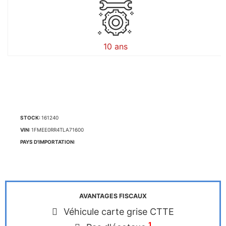
10 ans
STOCK:
161240
VIN:
1FMEE0RR4TLA71600
PAYS D'IMPORTATION:
AVANTAGES FISCAUX
Véhicule carte grise CTTE
1