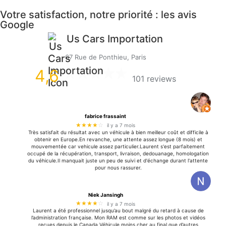
Votre satisfaction, notre priorité : les avis
Google
Us Cars Importation
67 Rue de Ponthieu, Paris
4,6
101 reviews
fabrice frassaint
★★★★
☆
il y a 7 mois
Très satisfait du résultat avec un véhicule à bien meilleur coût et difficile à
obtenir en Europe.En revanche, une attente assez longue (8 mois) et
mouvementée car vehicule assez particulier.Laurent s'est parfaitement
occupé de la récupération, transport, livraison, dedouanage, homologation
du véhicule.Il manquait juste un peu de suivi et d'échange durant l'attente
pour nous rassurer.
Niek Jansingh
★★★★
☆
il y a 7 mois
Laurent a été professionnel jusqu’au bout malgré du retard à cause de
l’administration française. Mon RAM est comme sur les photos et vidéos
reçues depuis le Canada.Véhicule moins cher au final que d’autres