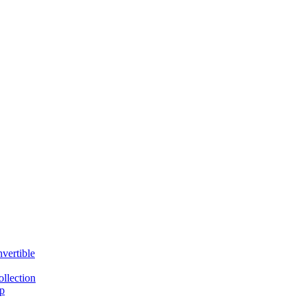
vertible
llection
p