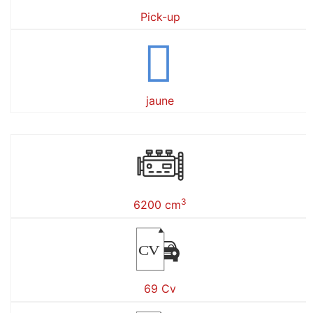
Pick-up
jaune
3
6200 cm
CV
69 Cv