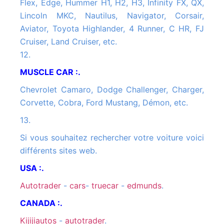
Flex, Edge, Hummer H1, H2, H3, Infinity FX, QX,
Lincoln MKC, Nautilus, Navigator, Corsair,
Aviator, Toyota Highlander, 4 Runner, C HR, FJ
Cruiser, Land Cruiser, etc.
12.
MUSCLE CAR :.
Chevrolet Camaro, Dodge Challenger, Charger,
Corvette, Cobra, Ford Mustang, Démon, etc.
13.
Si vous souhaitez rechercher votre voiture voici
différents sites web.
USA :.
autotrader
-
cars
-
truecar
-
edmunds
.
CANADA :.
kijijiautos
-
autotrader
.