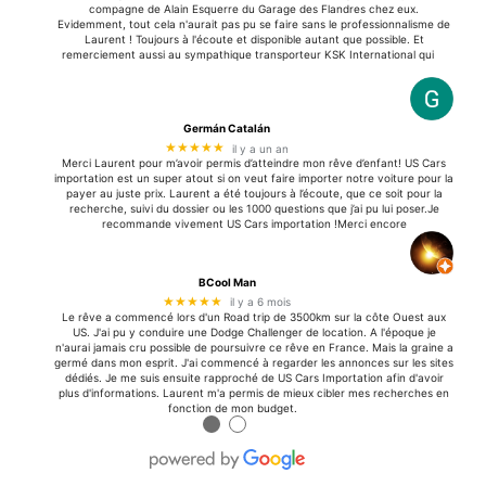
compagne de Alain Esquerre du Garage des Flandres chez eux.
Evidemment, tout cela n'aurait pas pu se faire sans le professionnalisme de
Laurent ! Toujours à l'écoute et disponible autant que possible. Et
remerciement aussi au sympathique transporteur KSK International qui
Germán Catalán
★★★★★
il y a un an
Merci Laurent pour m’avoir permis d’atteindre mon rêve d’enfant! US Cars
importation est un super atout si on veut faire importer notre voiture pour la
payer au juste prix. Laurent a été toujours à l’écoute, que ce soit pour la
recherche, suivi du dossier ou les 1000 questions que j’ai pu lui poser.Je
recommande vivement US Cars importation !Merci encore
BCool Man
★★★★★
il y a 6 mois
Le rêve a commencé lors d'un Road trip de 3500km sur la côte Ouest aux
US. J'ai pu y conduire une Dodge Challenger de location. A l'époque je
n'aurai jamais cru possible de poursuivre ce rêve en France. Mais la graine a
germé dans mon esprit. J'ai commencé à regarder les annonces sur les sites
dédiés. Je me suis ensuite rapproché de US Cars Importation afin d'avoir
plus d'informations. Laurent m'a permis de mieux cibler mes recherches en
fonction de mon budget.
●
●