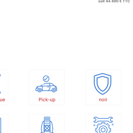
soit 44 490 € TTC
ue
Pick-up
noir