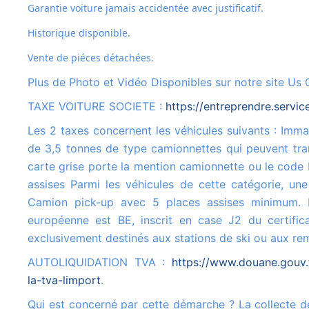
Garantie voiture jamais accidentée avec justificatif.
Historique disponible.
Vente de piéces détachées.
Plus de Photo et Vidéo Disponibles sur notre site Us 
TAXE VOITURE SOCIETE :
https://entreprendre.servic
Les 2 taxes concernent les véhicules suivants : Immatriculés dans la catégorie N1, c'est-à-dire les véhicules de moins
de 3,5 tonnes de type camionnettes qui peuvent tran
carte grise porte la mention camionnette ou le code 
assises Parmi les véhicules de cette catégorie, une
Camion pick-up avec 5 places assises minimum. Le
européenne est BE, inscrit en case J2 du certifica
exclusivement destinés aux stations de ski ou aux r
AUTOLIQUIDATION TVA :
https://www.douane.gouv.
la-tva-limport
.
Qui est concerné par cette démarche ? La collecte de la TVA à l'importation sur la déclaration de TVA concerne tous