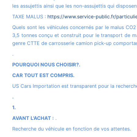
les assujettis ainsi que les non-assujettis qui dispo
TAXE MALUS :
https://www.service-public.fr/particul
Quels sont les véhicules concernés par le malus CO2 ? Véhicule de catégorie N1 : Véhicule utilitaire léger de moins de
3,5 tonnes conçu et construit pour le transport de ma
genre CTTE de carrosserie camion pick-up comportan
.
POURQUOI NOUS CHOISIR?.
CAR TOUT EST COMPRIS.
US Cars Importation est transparent pour la recherche
.
1.
AVANT L'ACHAT :
.
Recherche du véhicule en fonction de vos attentes.