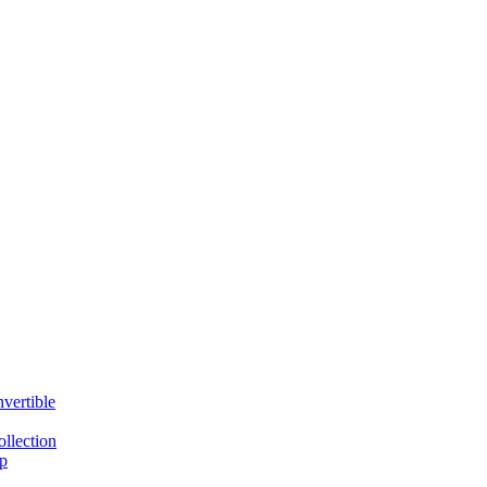
vertible
llection
p