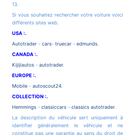
13.
Si vous souhaitez rechercher votre voiture voici
différents sites web.
USA :.
autotrader
-
cars
-
truecar
-
edmunds
.
CANADA :.
kijijiautos
-
autotrader
.
EUROPE :.
mobile
-
autoscout24
.
COLLECTION :.
hemmings
-
classiccars
-
classics autotrader
.
La description du véhicule sert uniquement à
identifier généralement le véhicule et ne
constitue pas une garantie au sens du droit de