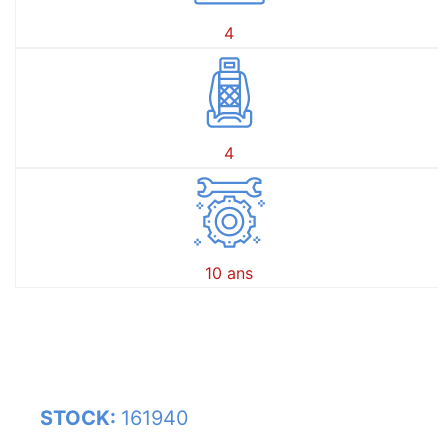
4
4
10 ans
STOCK:
161940