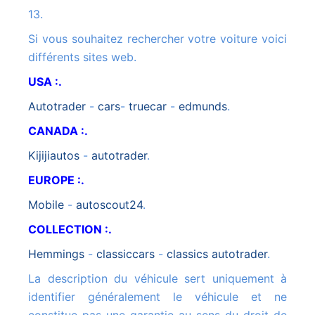
13.
Si vous souhaitez rechercher votre voiture voici
différents sites web.
USA :.
autotrader
-
cars
-
truecar
-
edmunds
.
CANADA :.
kijijiautos
-
autotrader
.
EUROPE :.
mobile
-
autoscout24
.
COLLECTION :.
hemmings
-
classiccars
-
classics autotrader
.
La description du véhicule sert uniquement à
identifier généralement le véhicule et ne