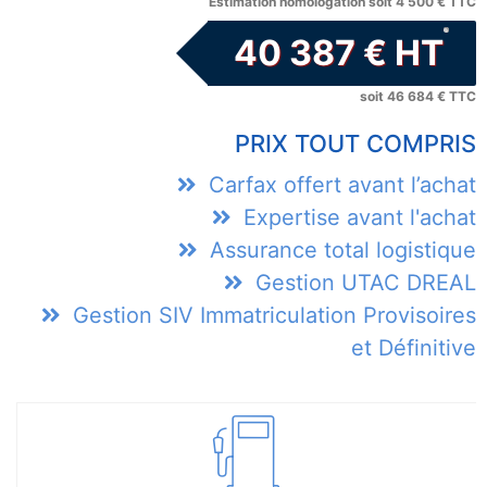
Estimation homologation soit 4 500 € TTC
40 387 € HT
soit 46 684 € TTC
Eric
PRIX TOUT COMPRIS
Votre conseiller
Carfax offert avant l’achat
Bienvenue chez US Cars Importation, je suis en ligne pour 
Expertise avant l'achat
questions !
Assurance total logistique
Eric
•
16:16
Gestion UTAC DREAL
Gestion SIV Immatriculation Provisoires
et Définitive