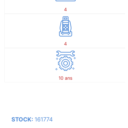
4
4
10 ans
STOCK:
161774