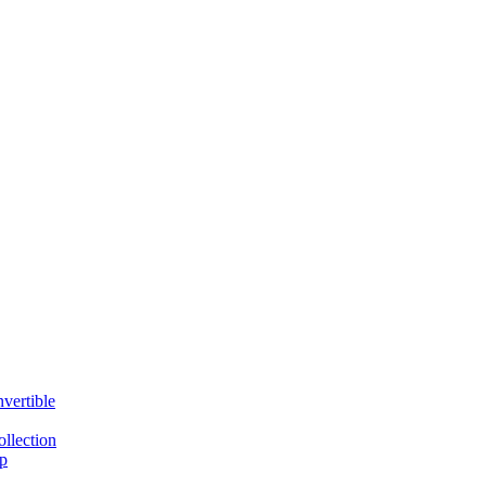
vertible
llection
p