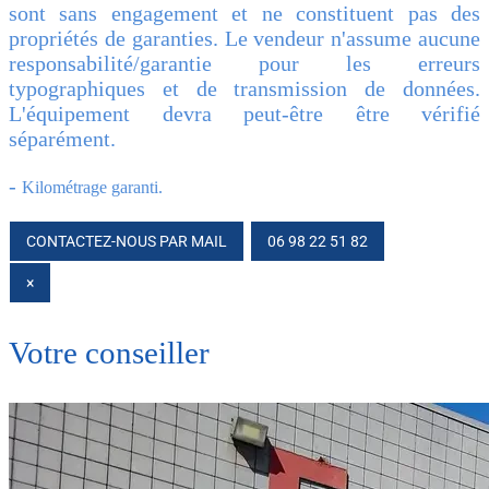
sont sans engagement et ne constituent pas des
propriétés de garanties. Le vendeur n'assume aucune
responsabilité/garantie pour les erreurs
typographiques et de transmission de données.
L'équipement devra peut-être être vérifié
séparément.
-
Kilométrage garanti.
CONTACTEZ-NOUS PAR MAIL
06 98 22 51 82
CLOSE
×
Votre conseiller