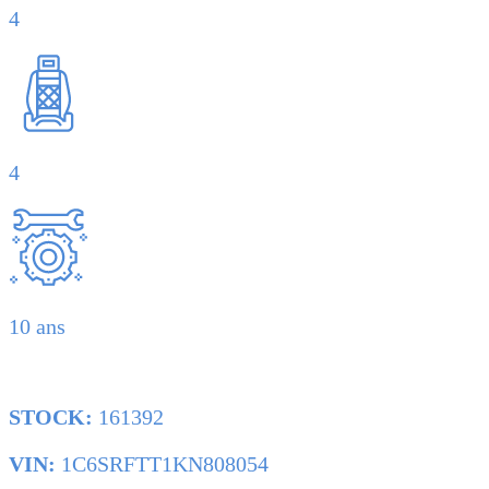
4
4
10 ans
STOCK:
161392
VIN:
1C6SRFTT1KN808054