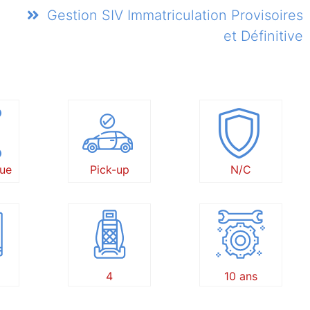
Gestion SIV Immatriculation Provisoires
et Définitive
ue
Pick-up
N/C
4
10 ans