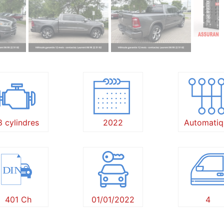
8 cylindres
2022
Automatiq
DIN
401 Ch
01/01/2022
4