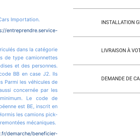
Cars Importation.
INSTALLATION G
s://entreprendre.service-
LIVRAISON À VO
es de type camionnettes
ndises et des personnes.
code BB en case J2. Ils
DEMANDE DE CA
s Parmi les véhicules de
aussi concernée par les
 minimum. Le code de
péenne est BE, inscrit en
 Hormis les camions pick-
x remontées mécaniques.
fr/demarche/beneficier-