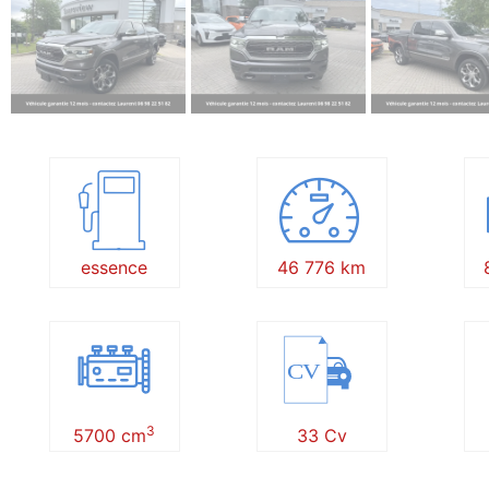
essence
46 776 km
CV
3
5700 cm
33 Cv