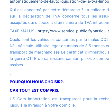
automatiquement-de-lautoliquidation-de-la-tva-limpo
Qui est concerné par cette démarche ? La collecte de la TVA à l'importation
sur la déclaration de TVA concerne tous les assuje
assujettis qui disposent d'un numéro de TVA intracom
TAXE MALUS :
https://www.service-public.fr/particul
Quels sont les véhicules concernés par le malus CO2 ? Véhicule de catégorie
N1 : Véhicule utilitaire léger de moins de 3,5 tonnes c
transport de marchandises Le certificat d'immatricula
le genre CTTE de carrosserie camion pick-up compo
assises.
.
POURQUOI NOUS CHOISIR?.
CAR TOUT EST COMPRIS.
US Cars Importation est transparent pour la recherche de votre véhicule
jusqu'à la livraison à votre domicile.