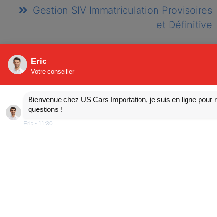
Gestion SIV Immatriculation Provisoires
et Définitive
Eric
Votre conseiller
essence
Bienvenue chez US Cars Importation, je suis en ligne pour 
questions !
Eric
•
11:30
61 728 km
8 cylindres