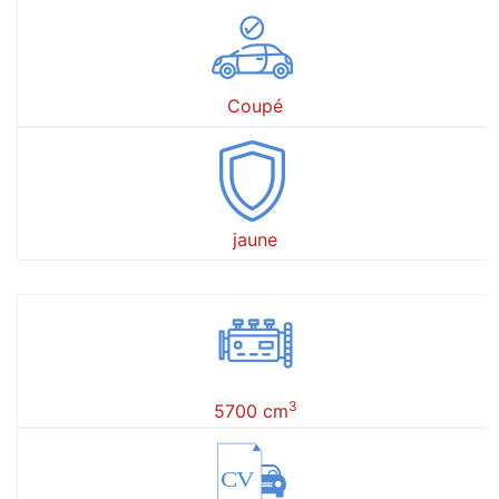
Coupé
jaune
3
5700 cm
CV