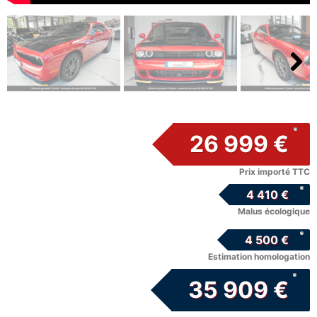
Next
26 999 €
Prix importé TTC
4 410 €
Malus écologique
4 500 €
Estimation homologation
35 909 €