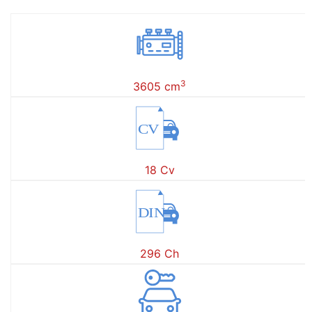
3
3605 cm
CV
18 Cv
DIN
296 Ch