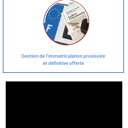
Gestion de l’immatriculation provisoire
et définitive offerte