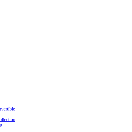
vertible
llection
p