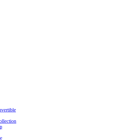
vertible
llection
p
e