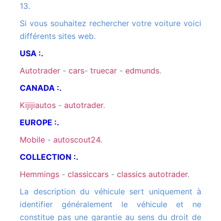
13.
Si vous souhaitez rechercher votre voiture voici
différents sites web.
USA :.
autotrader
-
cars
-
truecar
-
edmunds
.
CANADA :.
kijijiautos
-
autotrader
.
EUROPE :.
mobile
-
autoscout24
.
COLLECTION :.
hemmings
-
classiccars
-
classics autotrader
.
La description du véhicule sert uniquement à
identifier généralement le véhicule et ne
constitue pas une garantie au sens du droit de