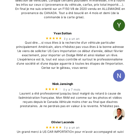
sélection de véhicules. Lorsque certains pouvaient m'intéresser, il m'a fourni
les infos sur ceux ci (provenance du véhicule, carfax, prix total importé....).
En final je me suis orienté sur un F150 V8 de 2020 vendu en ALLEMAGNE en
provenance du CANADA. Tout a été bouclé en 4 mois et demi (de la
commande à la carte grise).
Yvan Sotton
★★★★★
il y a un an
Quoi dire....si vous êtes à la recherche d'un véhicule particulier
principalement Américain, alors n'hésitez pas vous êtes à la bonne adresse
!Je viens de solliciter US Cars Importation ce début d'année, début février
exactement, pour importer un Dodge RAM et ainsi réaliser un rêve.
L'expérience est là, tout est sous contrôle et surtout le professionnalisme
d'une société et d'une équipe aguerrie à toutes les étapes de l'importation.
Cerise sur le gâteau, vous serez
Niek Jansingh
★★★★
☆
il y a 7 mois
Laurent a été professionnel jusqu’au bout malgré du retard à cause de
l’administration française. Mon RAM est comme sur les photos et vidéos
reçues depuis le Canada.Véhicule moins cher au final que d’autres
prestataires. Je ne perdrais pas en valeur à la revente. N’hésitez pas.
Olivier Laconde
★★★★★
il y a un an
Un grand merci à US CAR IMPORTATIOn pour m'avoir accompagné et suivi