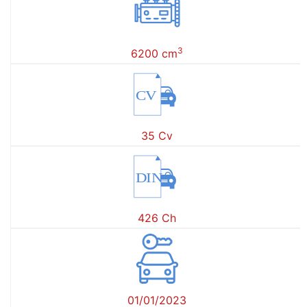
3
6200 cm
CV
35 Cv
DIN
426 Ch
01/01/2023