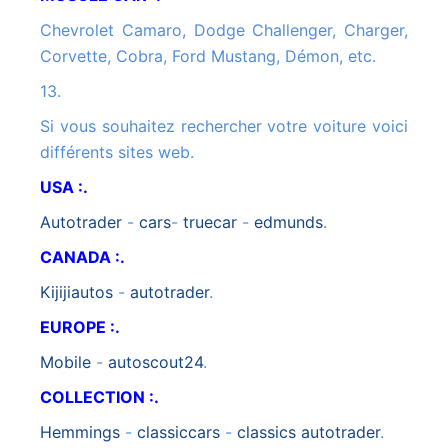
Chevrolet Camaro, Dodge Challenger, Charger,
Corvette, Cobra, Ford Mustang, Démon, etc.
13.
Si vous souhaitez rechercher votre voiture voici
différents sites web.
USA :.
autotrader
-
cars
-
truecar
-
edmunds
.
CANADA :.
kijijiautos
-
autotrader
.
EUROPE :.
mobile
-
autoscout24
.
COLLECTION :.
hemmings
-
classiccars
-
classics autotrader
.