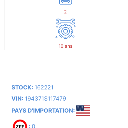
2
10 ans
STOCK:
162221
VIN:
194371S117479
PAYS D'IMPORTATION:
:
0