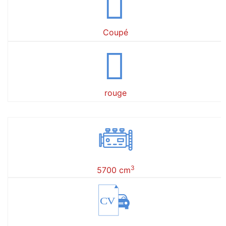
Coupé
rouge
3
5700 cm
CV