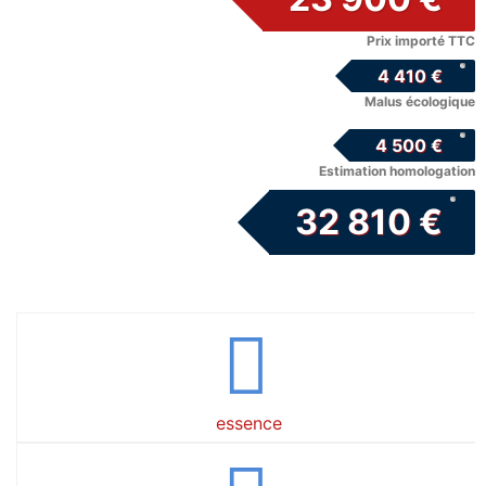
Prix importé TTC
4 410 €
Malus écologique
4 500 €
Estimation homologation
32 810 €
essence