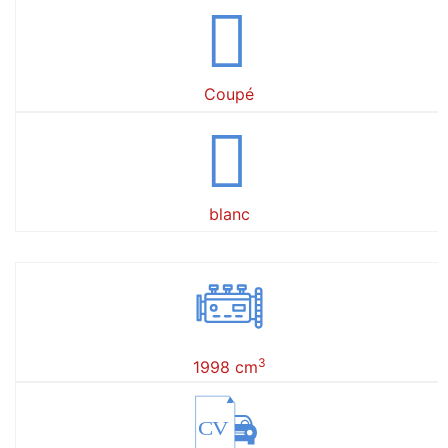
Coupé
blanc
3
1998 cm
CV