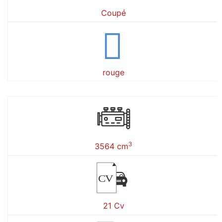
Coupé
rouge
3
3564 cm
CV
21 Cv