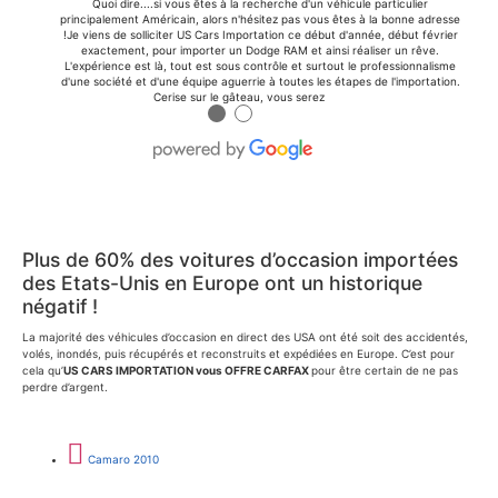
Quoi dire....si vous êtes à la recherche d'un véhicule particulier
principalement Américain, alors n'hésitez pas vous êtes à la bonne adresse
!Je viens de solliciter US Cars Importation ce début d'année, début février
exactement, pour importer un Dodge RAM et ainsi réaliser un rêve.
L'expérience est là, tout est sous contrôle et surtout le professionnalisme
d'une société et d'une équipe aguerrie à toutes les étapes de l'importation.
Cerise sur le gâteau, vous serez
●
●
Plus de 60% des voitures d’occasion importées
des Etats-Unis en Europe ont un historique
négatif !
La majorité des véhicules d’occasion en direct des USA ont été soit des accidentés,
volés, inondés, puis récupérés et reconstruits et expédiées en Europe. C’est pour
cela qu’
US CARS IMPORTATION vous OFFRE CARFAX
pour être certain de ne pas
perdre d’argent.
Camaro 2010