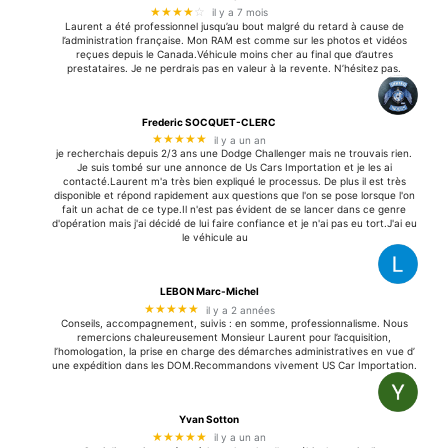
★★★★
☆
il y a 7 mois
Laurent a été professionnel jusqu’au bout malgré du retard à cause de
l’administration française. Mon RAM est comme sur les photos et vidéos
reçues depuis le Canada.Véhicule moins cher au final que d’autres
prestataires. Je ne perdrais pas en valeur à la revente. N’hésitez pas.
Frederic SOCQUET-CLERC
★★★★★
il y a un an
je recherchais depuis 2/3 ans une Dodge Challenger mais ne trouvais rien.
Je suis tombé sur une annonce de Us Cars Importation et je les ai
contacté.Laurent m'a très bien expliqué le processus. De plus il est très
disponible et répond rapidement aux questions que l'on se pose lorsque l'on
fait un achat de ce type.Il n'est pas évident de se lancer dans ce genre
d'opération mais j'ai décidé de lui faire confiance et je n'ai pas eu tort.J'ai eu
le véhicule au
LEBON Marc-Michel
★★★★★
il y a 2 années
Conseils, accompagnement, suivis : en somme, professionnalisme. Nous
remercions chaleureusement Monsieur Laurent pour l’acquisition,
l’homologation, la prise en charge des démarches administratives en vue d’
une expédition dans les DOM.Recommandons vivement US Car Importation.
Yvan Sotton
★★★★★
il y a un an