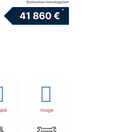
Estimation homologation
41 860 €
upé
rouge