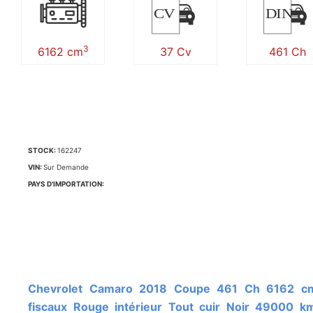
CV
DIN
3
6162 cm
37 Cv
461 Ch
STOCK:
162247
VIN:
Sur Demande
PAYS D'IMPORTATION:
Chevrolet Camaro 2018 Coupe 461 Ch 6162 cm3 37 CV
fiscaux Rouge intérieur Tout cuir Noir 49000