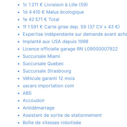
1c 1 211 € Livraison à Lille (59)
1d 4 410 € Malus écologique
1e 42 571 € Total
1f 1 591 € Carte grise dep. 59 (37 CV x 43 €)
Expertise indépendante sur demande avant ach
Implanté aux USA depuis 1998
Licence officielle garage RN L09000007922
Succursale Miami
Succursale Quebec
Succursale Strasbourg
Véhicule garanti 12 mois
uscars importation com
ABS
Accoudoir
Antidémarrage
Assistant de sortie de stationnement
Boîte de vitesses robotisée