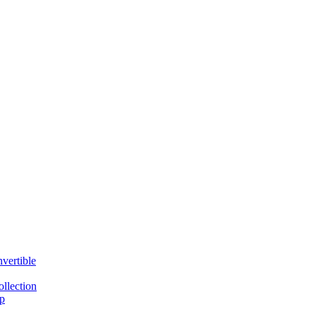
vertible
llection
p