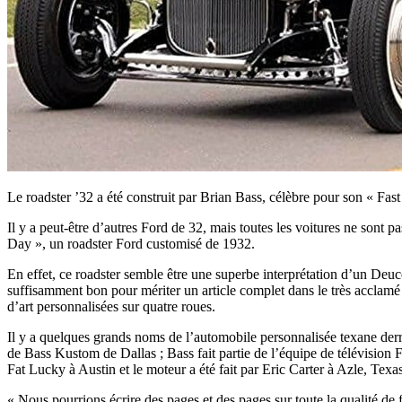
Le roadster ’32 a été construit par Brian Bass, célèbre pour son « Fas
Il y a peut-être d’autres Ford de 32, mais toutes les voitures ne sont p
Day », un roadster Ford customisé de 1932.
En effet, ce roadster semble être une superbe interprétation d’un Deu
suffisamment bon pour mériter un article complet dans le très acclamé
d’art personnalisées sur quatre roues.
Il y a quelques grands noms de l’automobile personnalisée texane derri
de Bass Kustom de Dallas ; Bass fait partie de l’équipe de télévision F
Fat Lucky à Austin et le moteur a été fait par Eric Carter à Azle, Texas
« Nous pourrions écrire des pages et des pages sur toute la qualité de