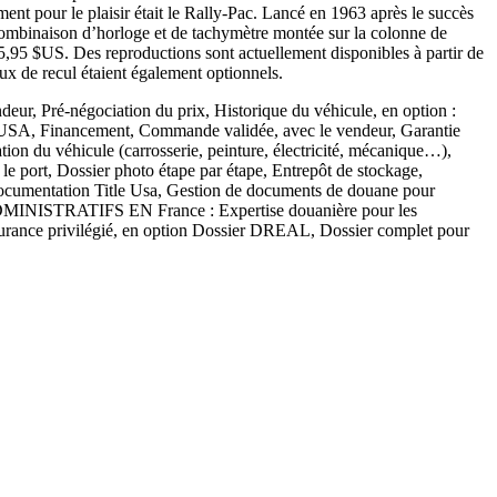
ent pour le plaisir était le Rally-Pac. Lancé en 1963 après le succès
 combinaison d’horloge et de tachymètre montée sur la colonne de
75,95 $US. Des reproductions sont actuellement disponibles à partir de
eux de recul étaient également optionnels.
Pré-négociation du prix, Historique du véhicule, en option :
ux USA, Financement, Commande validée, avec le vendeur, Garantie
ion du véhicule (carrosserie, peinture, électricité, mécanique…),
le port, Dossier photo étape par étape, Entrepôt de stockage,
cumentation Title Usa, Gestion de documents de douane pour
) ADMINISTRATIFS EN France : Expertise douanière pour les
rance privilégié, en option Dossier DREAL, Dossier complet pour