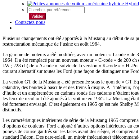
Hybrid
Valider
Contactez-nous
Plusieurs changements ont été apportés à la Mustang au début de sa pro
restructuration mécanique de l’usine en août 1964.
La gamme de moteurs a été modifiée, avec un moteur « T-code » de 3,3
1964. Il a été remplacé par un nouveau moteur « C-code » de 200 ch 
kW ; 228 ch) de « A-code », suivie de la version « K-code » « Hi-Po 
courant alternatif sur toutes les Ford (une façon de distinguer une Fo
La version GT de la Mustang a été présentée sous le nom de « GT Equ
calandre, des bandes à bascule et des freins à disque. À l’intérieur, 
d’huile et un ampèremètre en cadrans ronds (les cadrans n’étaient tout
les feux de recul ont été ajoutés à la voiture en 1965. La Mustang éta
été fortement envisagé. C’est également en 1965 qu’est née Shelby Must
distinctifs.
Les caractéristiques intérieures de série de la Mustang 1965 comprenai
d’options de couleurs. Ford a ajouté d’autres options intérieures au c
poneys de course gaufrés sur les faces avant des sièges, et comprenait
standard Falcon. Des pare-soleil, un miroir (mécanique) télécommandé, 