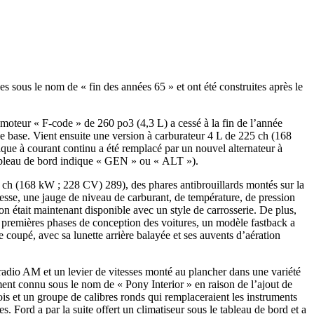
 sous le nom de « fin des années 65 » et ont été construites après le
oteur « F-code » de 260 po3 (4,3 L) a cessé à la fin de l’année
 base. Vient ensuite une version à carburateur 4 L de 225 ch (168
que à courant continu a été remplacé par un nouvel alternateur à
e tableau de bord indique « GEN » ou « ALT »).
ch (168 kW ; 228 CV) 289), des phares antibrouillards montés sur la
tesse, une jauge de niveau de carburant, de température, de pression
on était maintenant disponible avec un style de carrosserie. De plus,
es premières phases de conception des voitures, un modèle fastback a
coupé, avec sa lunette arrière balayée et ses auvents d’aération
 radio AM et un levier de vitesses monté au plancher dans une variété
ment connu sous le nom de « Pony Interior » en raison de l’ajout de
is et un groupe de calibres ronds qui remplaceraient les instruments
Ford a par la suite offert un climatiseur sous le tableau de bord et a