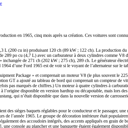
e
duction en 1965, cinq mois après sa création. Ces voitures sont connues
 L (200 cu in) produisant 120 ch (89 kW ; 122 ch). La production du m
de 289 po cu (4,7 L) avec un carburateur à deux cylindres comme V8 de
» inchangée de 271 ch (202 kW ; 275 ch), 289 ch. Le générateur électri
rd 1964 d’une Ford 1965 est de voir si le voyant de l’alternateur sur l
ipment Package » et comprenait un moteur V8 (le plus souvent le 225 
l’option GT a ajouté au tableau de bord qui comprenait un compteur de vi
efois pas marqués de chiffres.) Un moteur à quatre cylindres à carburati
it à l’origine disponible en version hardtop ou décapotable, mais lors d
ang, qui n’était disponible que dans la nouvelle version de carrosserie 
ent des sièges baquets réglables pour le conducteur et le passager, une
ours de l’année 1965. Le groupe de décoration intérieure était populaire
 également des accoudoirs intégrés, des accents appliqués en grain de bo
une console au plancher et une banquette étaient également disponibles. 