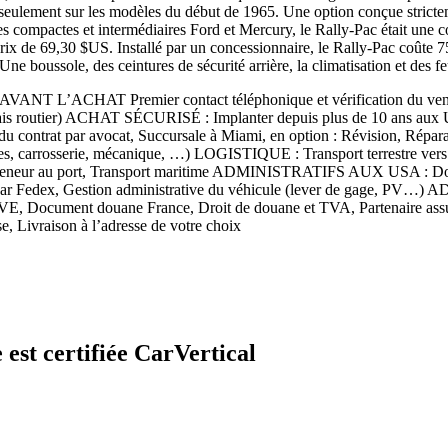
 seulement sur les modèles du début de 1965. Une option conçue strictem
es compactes et intermédiaires Ford et Mercury, le Rally-Pac était une
 prix de 69,30 $US. Installé par un concessionnaire, le Rally-Pac coûte 
e boussole, des ceintures de sécurité arrière, la climatisation et des f
L’ACHAT Premier contact téléphonique et vérification du vendeur, 
t essais routier) ACHAT SÉCURISÉ : Implanter depuis plus de 10 ans a
 contrat par avocat, Succursale à Miami, en option : Révision, Réparat
res, carrosserie, mécanique, …) LOGISTIQUE : Transport terrestre vers 
conteneur au port, Transport maritime ADMINISTRATIFS AUX USA : Do
f par Fedex, Gestion administrative du véhicule (lever de gage, PV…
E, Document douane France, Droit de douane et TVA, Partenaire assu
se, Livraison à l’adresse de votre choix
 est certifiée CarVertical