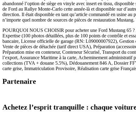
abandonné l’option de siège en vinyle avec insert en tissu, disponible
de Ford au Rallye Monte-Carlo cette année-là et disponible sur d’autr
direction. Il était disponible en tant qu’article commandé en usine au
n’importe quel nombre de sources de pièces de restauration Mustang. Un
POURQUOI NOUS CHOISIR pour acheter une Ford Mustang 65 ? AVANT 
Expertise (100 photos détaillées, plus de 100 points de contrôle e
bancaire, License officielle de garage (RN: L09000007922), Gestion du
Vente de pièces de détachée (tarif direct USA), Préparation (accessoi
Préparation mise en conteneur, Conteneur Sécurisé, Transport du 
l’export, Assurance Maritime à la carte, Acheminement administrati
collections (TVA + douane 5.5%), Dédouanement 846 A, Dossier FFV
carte grise, Immatriculation Provisoire, Réalisation carte grise Françai
Partenaire
Achetez l’esprit tranquille : chaque voiture