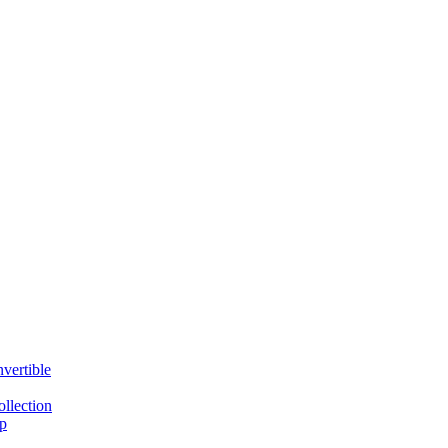
vertible
llection
p