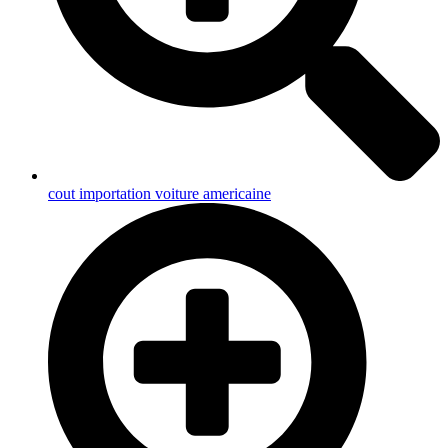
cout importation voiture americaine