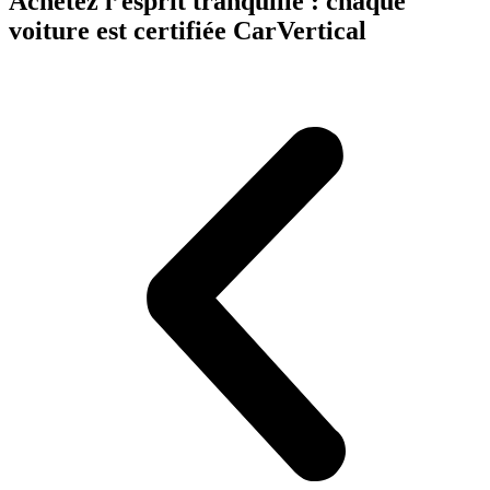
Achetez l’esprit tranquille : chaque
voiture est certifiée CarVertical