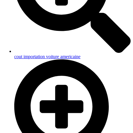
cout importation voiture americaine