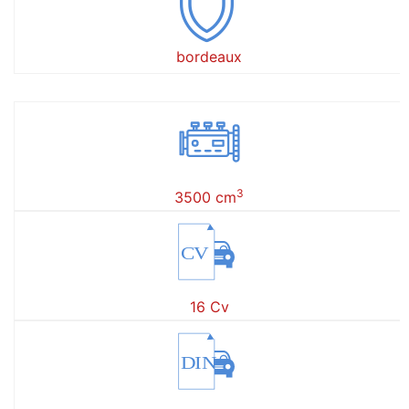
bordeaux
3
3500 cm
CV
16 Cv
DIN