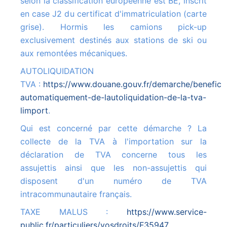
selon la classification européenne est BE, inscrit
en case J2 du certificat d'immatriculation (carte
grise). Hormis les camions pick-up
exclusivement destinés aux stations de ski ou
aux remontées mécaniques.
AUTOLIQUIDATION
TVA :
https://www.douane.gouv.fr/demarche/beneficie
automatiquement-de-lautoliquidation-de-la-tva-
limport
.
Qui est concerné par cette démarche ? La
collecte de la TVA à l'importation sur la
déclaration de TVA concerne tous les
assujettis ainsi que les non-assujettis qui
disposent d'un numéro de TVA
intracommunautaire français.
TAXE MALUS :
https://www.service-
public.fr/particuliers/vosdroits/F35947
.