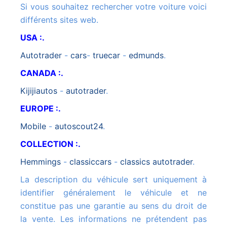
Si vous souhaitez rechercher votre voiture voici
différents sites web.
USA :.
autotrader
-
cars
-
truecar
-
edmunds
.
CANADA :.
kijijiautos
-
autotrader
.
EUROPE :.
mobile
-
autoscout24
.
COLLECTION :.
hemmings
-
classiccars
-
classics autotrader
.
La description du véhicule sert uniquement à
identifier généralement le véhicule et ne
constitue pas une garantie au sens du droit de
la vente. Les informations ne prétendent pas