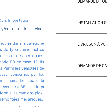
DEMANDE D'HO
Cars Importation.
INSTALLATION G
s://entreprendre.service-
LIVRAISON À VO
es de type camionnettes
ndises et des personnes.
code BB en case J2. Ils
DEMANDE DE CA
s Parmi les véhicules de
aussi concernée par les
 minimum. Le code de
péenne est BE, inscrit en
 Hormis les camions pick-
x remontées mécaniques.