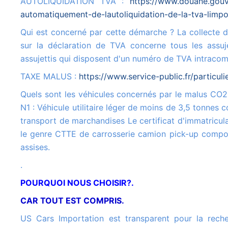
AUTOLIQUIDATION TVA :
https://www.douane.gouv.
automatiquement-de-lautoliquidation-de-la-tva-limpo
Qui est concerné par cette démarche ? La collecte de la TVA à l'importation
sur la déclaration de TVA concerne tous les assuje
assujettis qui disposent d'un numéro de TVA intracom
TAXE MALUS :
https://www.service-public.fr/particul
Quels sont les véhicules concernés par le malus CO2 ? Véhicule de catégorie
N1 : Véhicule utilitaire léger de moins de 3,5 tonnes c
transport de marchandises Le certificat d'immatricula
le genre CTTE de carrosserie camion pick-up compo
assises.
.
POURQUOI NOUS CHOISIR?.
CAR TOUT EST COMPRIS.
US Cars Importation est transparent pour la recherche de votre véhicule