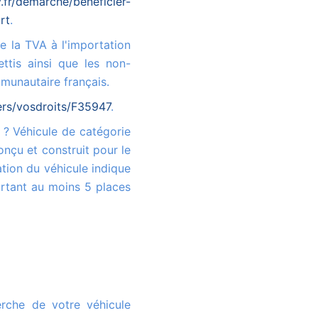
fr/demarche/beneficier-
rt
.
ttis ainsi que les non-
munautaire français.
iers/vosdroits/F35947
.
onçu et construit pour le
tion du véhicule indique
rtant au moins 5 places