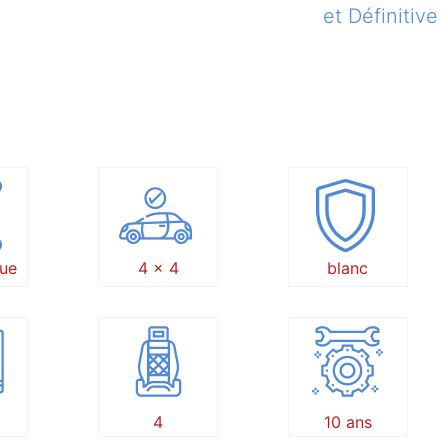
et Définitive
ue
4 x 4
blanc
4
10 ans