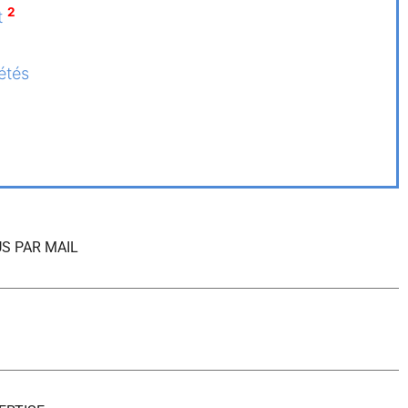
2
t
étés
S PAR MAIL