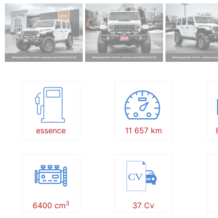
essence
11 657 km
CV
3
6400 cm
37 Cv