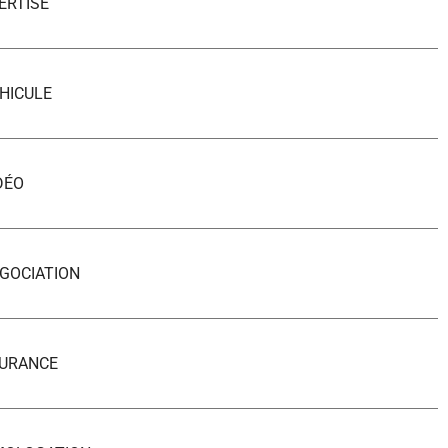
ERTISE
HICULE
DÉO
GOCIATION
SURANCE