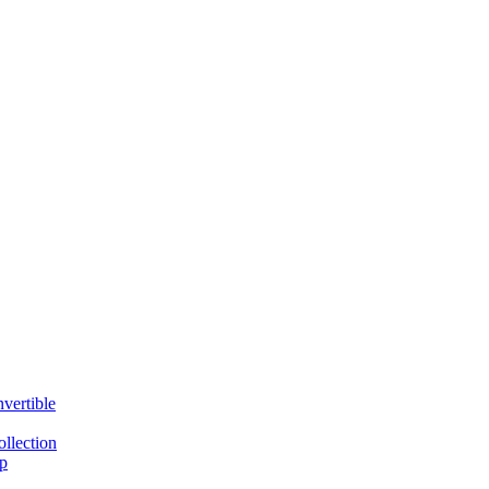
vertible
llection
p