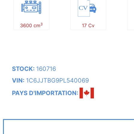
CV
3
3600 cm
17 Cv
STOCK:
160716
VIN:
1C6JJTBG9PL540069
PAYS D'IMPORTATION: