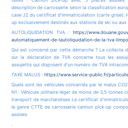
taxes : Camion pick-up avec 5 places assises
description de carrosserie selon la classification euro
case J2 du certificat d'immatriculation (carte grise).
up exclusivement destinés aux stations de ski ou au
AUTOLIQUIDATION TVA :
https://www.douane.gouv.
automatiquement-de-lautoliquidation-de-la-tva-limpo
Qui est concerné par cette démarche ? La collecte de la TVA à l'importation
sur la déclaration de TVA concerne tous les assuje
assujettis qui disposent d'un numéro de TVA intracom
TAXE MALUS :
https://www.service-public.fr/particul
Quels sont les véhicules concernés par le malus CO2 ? Véhicule de catégorie
N1 : Véhicule utilitaire léger de moins de 3,5 tonnes c
transport de marchandises Le certificat d'immatricula
le genre CTTE de carrosserie camion pick-up compo
assises.
.