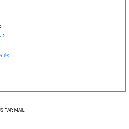
2
2
t
étés
S PAR MAIL