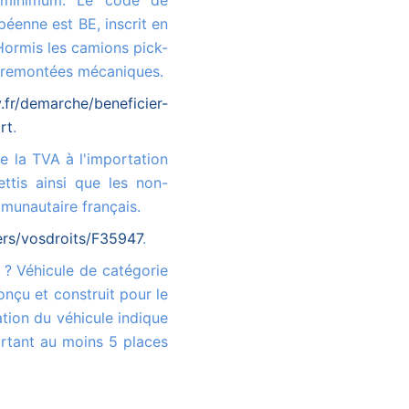
 minimum. Le code de
péenne est BE, inscrit en
 Hormis les camions pick-
x remontées mécaniques.
fr/demarche/beneficier-
rt
.
ttis ainsi que les non-
munautaire français.
iers/vosdroits/F35947
.
onçu et construit pour le
tion du véhicule indique
rtant au moins 5 places