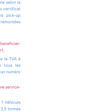
ie selon la
u certificat
ns pick-up
 remontées
beneficier-
rt
.
e tous les
d'un numéro
ww.service-
e 3,5 tonnes