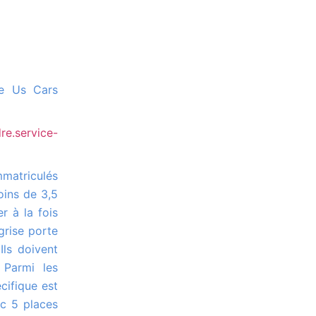
re.service-
oins de 3,5
r à la fois
grise porte
Ils doivent
 Parmi les
cifique est
ec 5 places