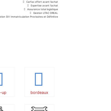
Carfax offert avant l’achat
Expertise avant l'achat
Assurance total logistique
Gestion UTAC DREAL
tion SIV Immatriculation Provisoires et Définitive
k-up
bordeaux