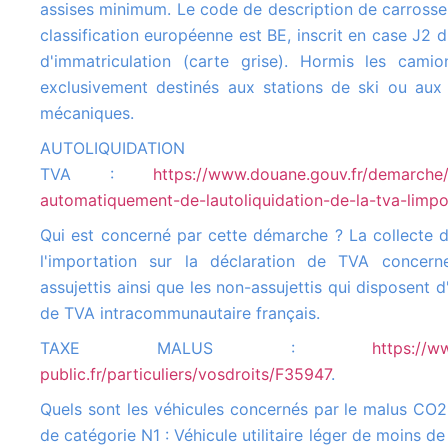
assises minimum. Le code de description de carrosser
classification européenne est BE, inscrit en case J2 d
d'immatriculation (carte grise). Hormis les camio
exclusivement destinés aux stations de ski ou aux
mécaniques.
AUTOLIQUIDATION
TVA :
https://www.douane.gouv.fr/demarche/
automatiquement-de-lautoliquidation-de-la-tva-limpo
Qui est concerné par cette démarche ? La collecte de la TVA à
l'importation sur la déclaration de TVA concern
assujettis ainsi que les non-assujettis qui disposent 
de TVA intracommunautaire français.
TAXE MALUS :
https://w
public.fr/particuliers/vosdroits/F35947
.
Quels sont les véhicules concernés par le malus CO2 ? Véhicule
de catégorie N1 : Véhicule utilitaire léger de moins d