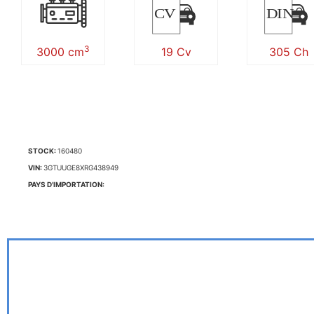
CV
DIN
3
3000 cm
19 Cv
305 Ch
STOCK:
160480
VIN:
3GTUUGE8XRG438949
PAYS D'IMPORTATION: