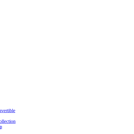
vertible
llection
p