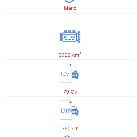
blanc
3
5200 cm
CV
79 Cv
DIN
760 Ch