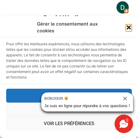
David Werling
Gérer le consentement aux
★★★★★
il y a un an
cookies
Bonjour, j'ai été agréablement surpris
Pour offrir les meilleures expériences, nous utilisons des technologies
par le rapport humain à travers nos
telles que les cookies pour stocker et/ou accéder aux informations des
échanges téléphoniques, cela à été un
appareils. Le fait de consentir à ces technologies nous permettra de
traiter des données telles que le comportement de navigation ou les ID
peu long jusqu'à la livraison, j'aurais
uniques sur ce site. Le fait de ne pas consentir ou de retirer son
aimé avoir plus de photos et
consentement peut avoir un effet négatif sur certaines caractéristiques
et fonctions.
d'information à chaque étape, sinon
livraison bien déroulée, très bon
ACCEPTER
conseil et explications de Laurent, je
recommande cette entreprise.
REFUSER
VOIR LES PRÉFÉRENCES
Germán Catalán