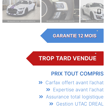
Next
GARANTIE 12 MOIS
TROP TARD VENDUE
PRIX TOUT COMPRIS
Carfax offert avant l’achat
Expertise avant l'achat
Assurance total logistique
Gestion UTAC DREAL