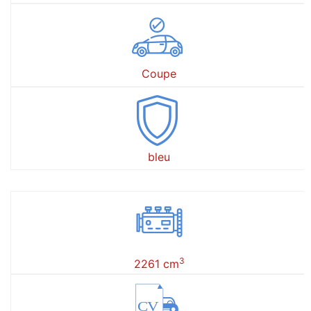
Coupe
bleu
3
2261 cm
CV