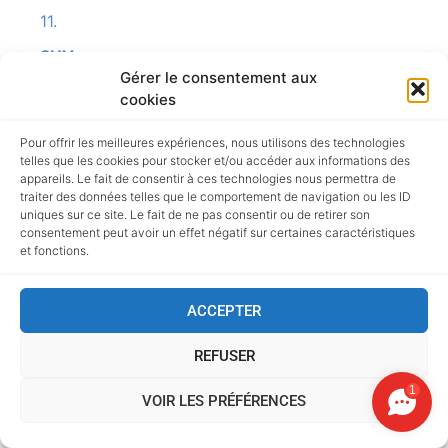
11.
SUV :.
Gérer le consentement aux
Buick Enclave, Envision, Encore, Chevrolet Trax,
cookies
Tahoe, Suburban, Trailblazer, Equinox, Chrysler
Voyager, Pacifica, Aspen Dodge Durango,
Pour offrir les meilleures expériences, nous utilisons des technologies
telles que les cookies pour stocker et/ou accéder aux informations des
Journey, Ford Explorer, Expedition, Escape,
appareils. Le fait de consentir à ces technologies nous permettra de
Flex, Edge, Hummer H1, H2, H3, Infinity FX, QX,
traiter des données telles que le comportement de navigation ou les ID
uniques sur ce site. Le fait de ne pas consentir ou de retirer son
Lincoln MKC, Nautilus, Navigator, Corsair,
consentement peut avoir un effet négatif sur certaines caractéristiques
Aviator, Toyota Highlander, 4 Runner, C HR, FJ
et fonctions.
Cruiser, Land Cruiser, etc.
12.
ACCEPTER
MUSCLE CAR :.
REFUSER
Chevrolet Camaro, Dodge Challenger, Charger,
1
Corvette, Cobra, Ford Mustang, Démon, etc.
VOIR LES PRÉFÉRENCES
13.