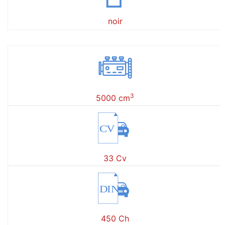
noir
3
5000 cm
CV
33 Cv
DIN
450 Ch