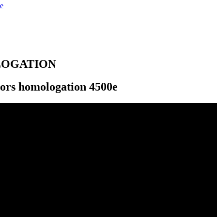
e
LOGATION
ors homologation 4500e