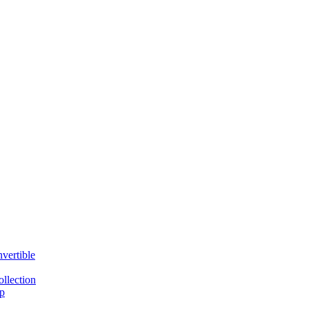
vertible
llection
p