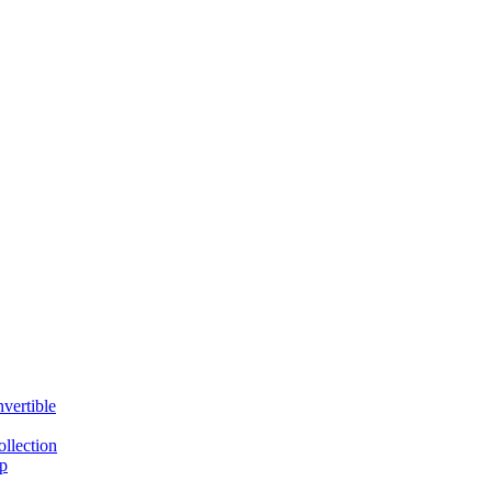
vertible
llection
p