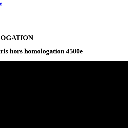
e
LOGATION
is hors homologation 4500e